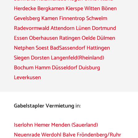
Herdecke
Bergkamen
Kierspe
Witten
Bönen
Gevelsberg
Kamen
Finnentrop
Schwelm
Radevormwald
Attendorn
Lünen
Dortmund
Essen
Oberhausen
Ratingen
Oelde
Dülmen
Netphen
Soest
BadSassendorf
Hattingen
Siegen
Dorsten
Langenfeld(Rheinland)
Bochum
Hamm
Düsseldorf
Duisburg
Leverkusen
Gabelstapler Vermietung
in:
Iserlohn
Hemer
Menden (Sauerland)
Neuenrade
Werdohl
Balve
Fröndenberg/Ruhr