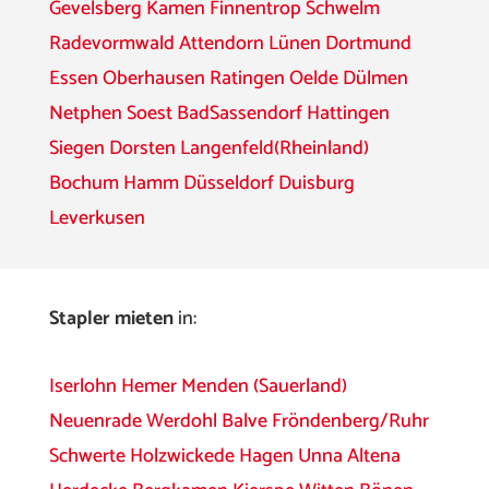
Gevelsberg
Kamen
Finnentrop
Schwelm
Radevormwald
Attendorn
Lünen
Dortmund
Essen
Oberhausen
Ratingen
Oelde
Dülmen
Netphen
Soest
BadSassendorf
Hattingen
Siegen
Dorsten
Langenfeld(Rheinland)
Bochum
Hamm
Düsseldorf
Duisburg
Leverkusen
Stapler mieten
in:
Iserlohn
Hemer
Menden (Sauerland)
Neuenrade
Werdohl
Balve
Fröndenberg/Ruhr
Schwerte
Holzwickede
Hagen
Unna
Altena