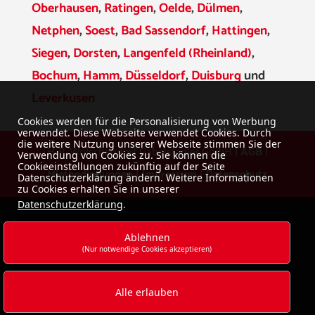
Oberhausen
,
Ratingen
,
Oelde
,
Dülmen
,
Netphen
,
Soest
,
Bad Sassendorf
,
Hattingen
,
Siegen
,
Dorsten
,
Langenfeld (Rheinland)
,
Bochum
,
Hamm
,
Düsseldorf
,
Duisburg
und
Leverkusen
Cookies werden für die Personalisierung von Werbung
verwendet. Diese Webseite verwendet Cookies. Durch
die weitere Nutzung unserer Webseite stimmen Sie der
H-P. Wolschendorf Gabelstapler GmbH |
AGB
|
Verwendung von Cookies zu. Sie können die
Cookieeinstellungen zukünftig auf der Seite
Mietbedingungen
|
Impressum
|
Datenschutz
Datenschutzerklärung ändern. Weitere Informationen
zu Cookies erhalten Sie in unserer
Datenschutzerklärung
.
Ablehnen
(Nur notwendige Cookies akzeptieren)
Alle erlauben