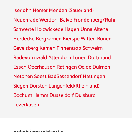
Iserlohn
Hemer
Menden (Sauerland)
Neuenrade
Werdohl
Balve
Fröndenberg/Ruhr
Schwerte
Holzwickede
Hagen
Unna
Altena
Herdecke
Bergkamen
Kierspe
Witten
Bönen
Gevelsberg
Kamen
Finnentrop
Schwelm
Radevormwald
Attendorn
Lünen
Dortmund
Essen
Oberhausen
Ratingen
Oelde
Dülmen
Netphen
Soest
BadSassendorf
Hattingen
Siegen
Dorsten
Langenfeld(Rheinland)
Bochum
Hamm
Düsseldorf
Duisburg
Leverkusen
Hebebühne mieten
in: