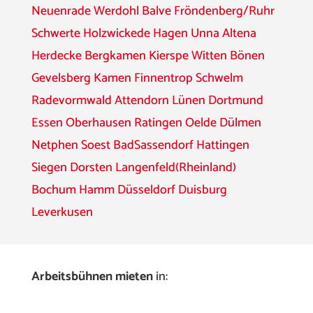
Neuenrade
Werdohl
Balve
Fröndenberg/Ruhr
Schwerte
Holzwickede
Hagen
Unna
Altena
Herdecke
Bergkamen
Kierspe
Witten
Bönen
Gevelsberg
Kamen
Finnentrop
Schwelm
Radevormwald
Attendorn
Lünen
Dortmund
Essen
Oberhausen
Ratingen
Oelde
Dülmen
Netphen
Soest
BadSassendorf
Hattingen
Siegen
Dorsten
Langenfeld(Rheinland)
Bochum
Hamm
Düsseldorf
Duisburg
Leverkusen
Arbeitsbühnen mieten
in: