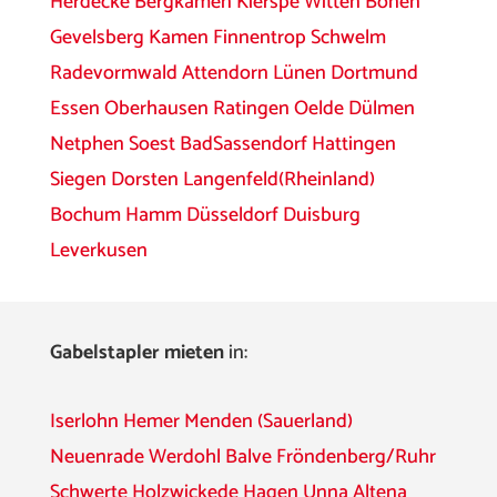
Herdecke
Bergkamen
Kierspe
Witten
Bönen
Gevelsberg
Kamen
Finnentrop
Schwelm
Radevormwald
Attendorn
Lünen
Dortmund
Essen
Oberhausen
Ratingen
Oelde
Dülmen
Netphen
Soest
BadSassendorf
Hattingen
Siegen
Dorsten
Langenfeld(Rheinland)
Bochum
Hamm
Düsseldorf
Duisburg
Leverkusen
Gabelstapler mieten
in:
Iserlohn
Hemer
Menden (Sauerland)
Neuenrade
Werdohl
Balve
Fröndenberg/Ruhr
Schwerte
Holzwickede
Hagen
Unna
Altena