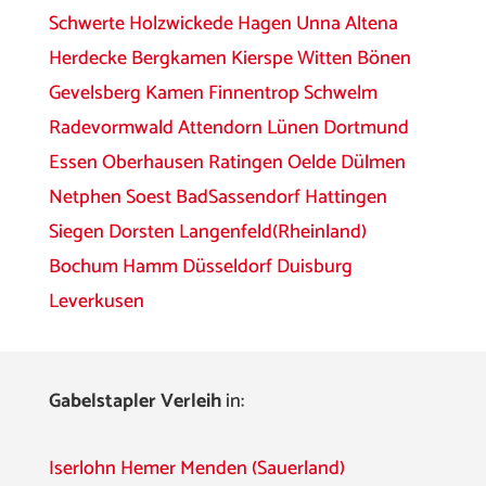
Schwerte
Holzwickede
Hagen
Unna
Altena
Herdecke
Bergkamen
Kierspe
Witten
Bönen
Gevelsberg
Kamen
Finnentrop
Schwelm
Radevormwald
Attendorn
Lünen
Dortmund
Essen
Oberhausen
Ratingen
Oelde
Dülmen
Netphen
Soest
BadSassendorf
Hattingen
Siegen
Dorsten
Langenfeld(Rheinland)
Bochum
Hamm
Düsseldorf
Duisburg
Leverkusen
Gabelstapler Verleih
in:
Iserlohn
Hemer
Menden (Sauerland)