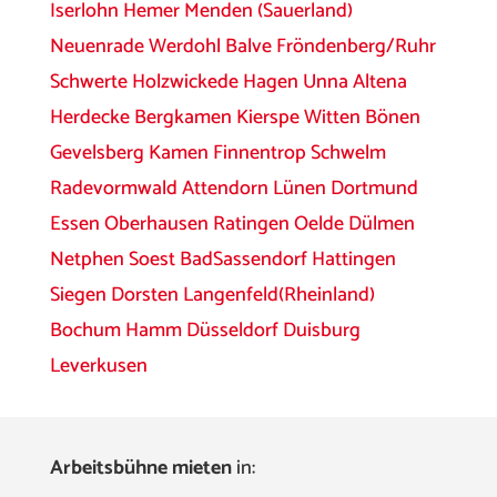
Iserlohn
Hemer
Menden (Sauerland)
Neuenrade
Werdohl
Balve
Fröndenberg/Ruhr
Schwerte
Holzwickede
Hagen
Unna
Altena
Herdecke
Bergkamen
Kierspe
Witten
Bönen
Gevelsberg
Kamen
Finnentrop
Schwelm
Radevormwald
Attendorn
Lünen
Dortmund
Essen
Oberhausen
Ratingen
Oelde
Dülmen
Netphen
Soest
BadSassendorf
Hattingen
Siegen
Dorsten
Langenfeld(Rheinland)
Bochum
Hamm
Düsseldorf
Duisburg
Leverkusen
Arbeitsbühne mieten
in: