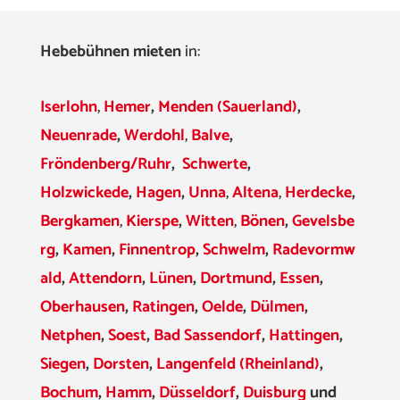
Hebebühnen mieten
in:
Iserlohn
,
Hemer
,
Menden (Sauerland)
,
Neuenrade
,
Werdohl
,
Balve
,
Fröndenberg/Ruhr
,
Schwerte
,
Holzwickede
,
Hagen
,
Unna
,
Altena
,
Herdecke
,
Bergkamen
,
Kierspe
,
Witten
,
Bönen
,
Gevelsbe
rg
,
Kamen
,
Finnentrop
,
Schwelm
,
Radevormw
ald
,
Attendorn
,
Lünen
,
Dortmund
,
Essen
,
Oberhausen
,
Ratingen
,
Oelde
,
Dülmen
,
Netphen
,
Soest
,
Bad Sassendorf
,
Hattingen
,
Siegen
,
Dorsten
,
Langenfeld (Rheinland)
,
Bochum
,
Hamm
,
Düsseldorf
,
Duisburg
und