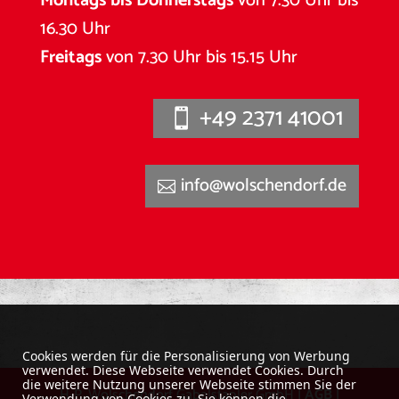
Montags bis Donnerstags
von 7.30 Uhr bis
16.30 Uhr
Freitags
von 7.30 Uhr bis 15.15 Uhr
+49 2371 41001
info@wolschendorf.de
Cookies werden für die Personalisierung von Werbung
verwendet. Diese Webseite verwendet Cookies. Durch
die weitere Nutzung unserer Webseite stimmen Sie der
H-P. Wolschendorf Gabelstapler GmbH |
AGB
|
Verwendung von Cookies zu. Sie können die