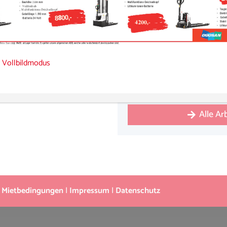
 Vollbildmodus
Alle A
|
Mietbedingungen
|
Impressum
|
Datenschutz