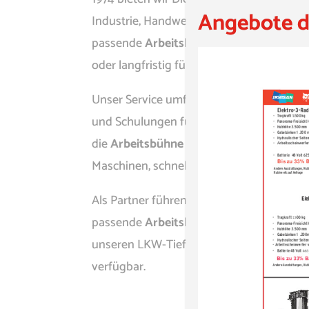
Angebote d
Industrie, Handwerk und Eventservice an.
passende
Arbeitsbühne in Soest mieten
–
oder langfristig für Projekte.
Unser Service umfasst Wartung, Reparatur
und Schulungen für Ihre Mitarbeiter. Un
die
Arbeitsbühne in Soest mieten
, profi
Maschinen, schneller Bereitstellung und f
Als Partner führender Hersteller liefern wi
passende
Arbeitsbühne mieten Soest
dir
unseren LKW-Tiefladern sind die Maschi
verfügbar.