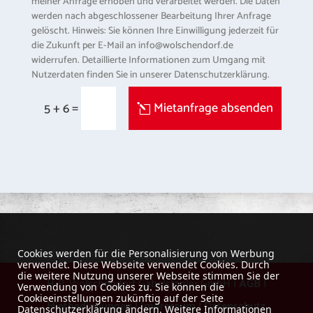
meiner Anfrage erhoben und verarbeitet werden. Die Daten
werden nach abgeschlossener Bearbeitung Ihrer Anfrage
gelöscht. Hinweis: Sie können Ihre Einwilligung jederzeit für
die Zukunft per E-Mail an info@wolschendorf.de
widerrufen. Detaillierte Informationen zum Umgang mit
Nutzerdaten finden Sie in unserer Datenschutzerklärung.
=
Mietanfrage absenden
5 + 6
Cookies werden für die Personalisierung von Werbung
verwendet. Diese Webseite verwendet Cookies. Durch
die weitere Nutzung unserer Webseite stimmen Sie der
H-P. Wolschendorf Gabelstapler GmbH |
AGB
|
Verwendung von Cookies zu. Sie können die
Cookieeinstellungen zukünftig auf der Seite
Mietbedingungen
|
Impressum
|
Datenschutz
Datenschutzerklärung ändern. Weitere Informationen