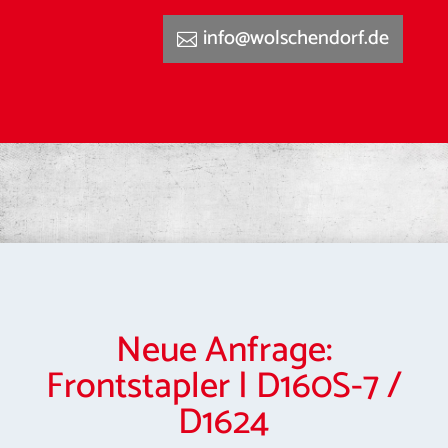
info@wolschendorf.de
Neue Anfrage:
Frontstapler | D160S-7 /
D1624