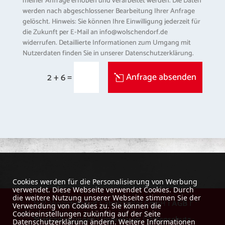
meiner Anfrage erhoben und verarbeitet werden. Die Daten
werden nach abgeschlossener Bearbeitung Ihrer Anfrage
gelöscht. Hinweis: Sie können Ihre Einwilligung jederzeit für
die Zukunft per E-Mail an info@wolschendorf.de
widerrufen. Detaillierte Informationen zum Umgang mit
Nutzerdaten finden Sie in unserer Datenschutzerklärung.
=
Anfrage absenden
2 + 6
Cookies werden für die Personalisierung von Werbung
verwendet. Diese Webseite verwendet Cookies. Durch
die weitere Nutzung unserer Webseite stimmen Sie der
H-P. Wolschendorf Gabelstapler GmbH |
AGB
|
Verwendung von Cookies zu. Sie können die
Cookieeinstellungen zukünftig auf der Seite
Mietbedingungen
|
Impressum
|
Datenschutz
Datenschutzerklärung ändern. Weitere Informationen