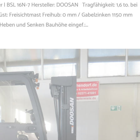
r | BSL 16N-7 Hersteller: DOOSAN Tragfähigkeit: 1,6 to. bei
: Freisichtmast Freihub: 0 mm / Gabelzinken 1150 mm
Heben und Senken Bauhöhe eingef.:...