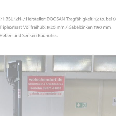
r | BSL 12N-7 Hersteller: DOOSAN Tragfähigkeit: 1,2 to. bei 
iplexmast Vollfreihub: 1520 mm / Gabelzinken 1150 mm
sHeben und Senken Bauhöhe...