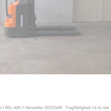
r | BSL 16N-7 Hersteller: DOOSAN Tragfähigkeit: 1,6 to. bei