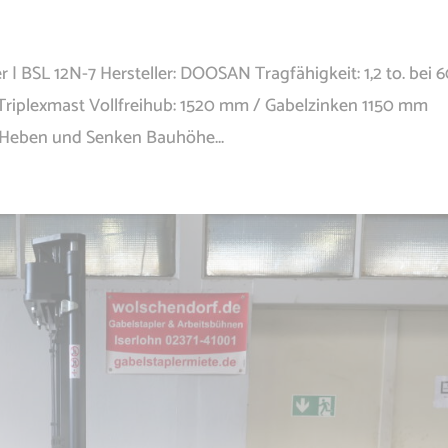
r | BSL 12N-7 Hersteller: DOOSAN Tragfähigkeit: 1,2 to. bei 
iplexmast Vollfreihub: 1520 mm / Gabelzinken 1150 mm
sHeben und Senken Bauhöhe...