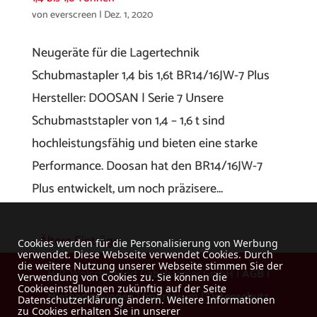
von
everscreen
|
Dez. 1, 2020
Neugeräte für die Lagertechnik
Schubmastapler 1,4 bis 1,6t BR14/16JW-7 Plus
Hersteller: DOOSAN | Serie 7 Unsere
Schubmaststapler von 1,4 – 1,6 t sind
hochleistungsfähig und bieten eine starke
Performance. Doosan hat den BR14/16JW-7
Plus entwickelt, um noch präzisere...
« Ältere Einträge
Cookies werden für die Personalisierung von Werbung
verwendet. Diese Webseite verwendet Cookies. Durch
die weitere Nutzung unserer Webseite stimmen Sie der
H-P. Wolschendorf Gabelstapler GmbH |
AGB
|
Verwendung von Cookies zu. Sie können die
Cookieeinstellungen zukünftig auf der Seite
Mietbedingungen
|
Impressum
|
Datenschutz
Datenschutzerklärung ändern. Weitere Informationen
zu Cookies erhalten Sie in unserer