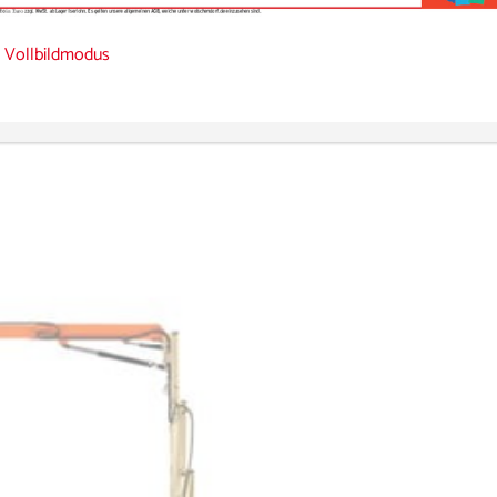
nen Toucan 12E Plus Hersteller: JLG Seitliche Reichweite:
 Vollbildmodus
60 m Länge (Standard-Plattform): 3,65 m Arbeitsbereich
wicht: 4,900 kg Schwenken (nicht...