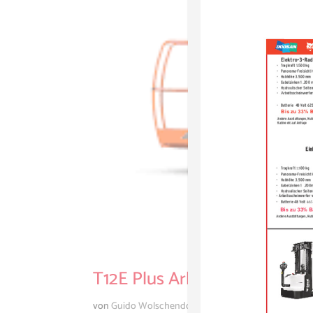
T12E Plus Arbeitshöhe 12,65
von
Guido Wolschendorf
|
Mai 5, 2021