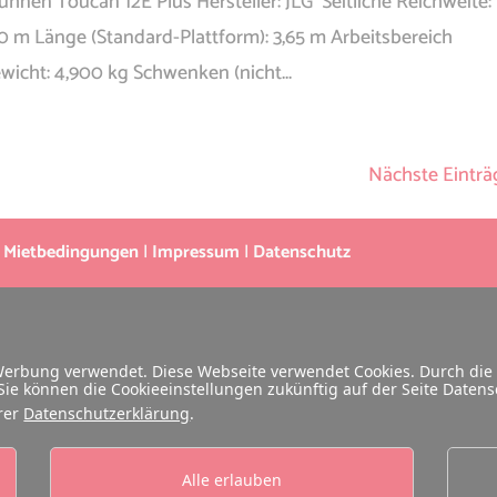
nen Toucan 12E Plus Hersteller: JLG Seitliche Reichweite:
60 m Länge (Standard-Plattform): 3,65 m Arbeitsbereich
wicht: 4,900 kg Schwenken (nicht...
Nächste Einträ
|
Mietbedingungen
|
Impressum
|
Datenschutz
 Werbung verwendet. Diese Webseite verwendet Cookies. Durch die
ie können die Cookieeinstellungen zukünftig auf der Seite Daten
erer
Datenschutzerklärung
.
Alle erlauben