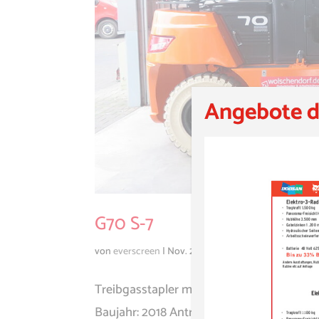
Angebote d
G70 S-7
von
everscreen
|
Nov. 27, 2020
Treibgasstapler mieten Frontstapler | G7
Baujahr: 2018 Antriebseinheit: Stufenl