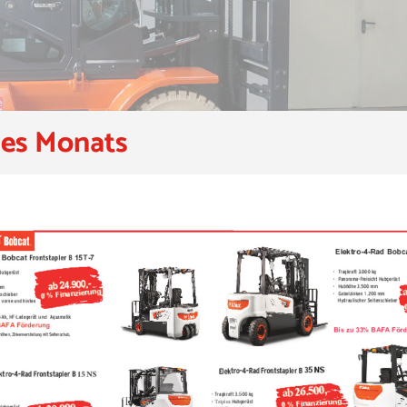
es Monats
0 S-7 Hersteller: DOOSAN Tragfähigkeit: 7 to. bei 600 mm LS
oses Automatikgetriebe Hubhöhe: 6050 mm Freihub: 2080 mm