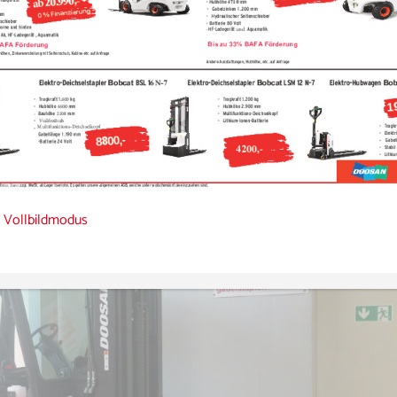
 Baubreite: 2108 mm Gabelzinken:...
 Vollbildmodus