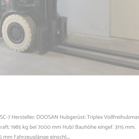
5SC-7 Hersteller: DOOSAN Hubgerüst: Triplex Vollfreihubma
aft: 1985 kg bei 7000 mm Hub) Bauhöhe eingef. 3115 mm.
 mm Fahrzeuglänge einschl....