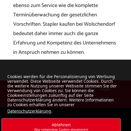
ebenso zum Service wie die komplette
Terminüberwachung der gesetzlichen
Vorschriften. Stapler kaufen bei Wolschendorf
bedeutet daher immer auch: die ganze
Erfahrung und Kompetenz des Unternehmens
in Anspruch nehmen zu können.
Cookies werden für die Personalisierung von Werbung
verwendet. Diese Webseite verwendet Cookies. Durch
die weitere Nutzung unserer Webseite stimmen Sie der
H-P. Wolschendorf Gabelstapler GmbH |
AGB
|
Verwendung von Cookies zu. Sie können die
Cookieeinstellungen zukünftig auf der Seite
Mietbedingungen
|
Impressum
|
Datenschutz
Datenschutzerklärung ändern. Weitere Informationen
zu Cookies erhalten Sie in unserer
Datenschutzerklärung
.
Ablehnen
(Nur notwendige Cookies akzeptieren)